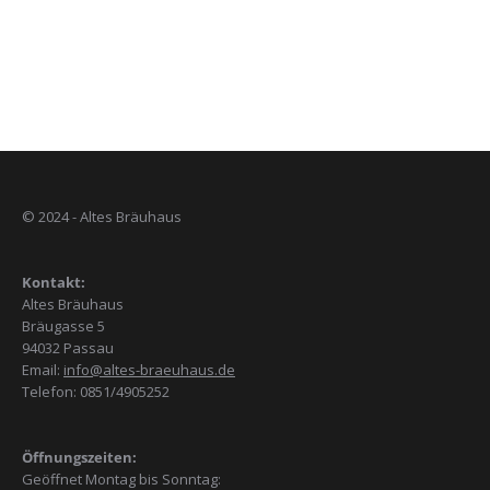
© 2024 - Altes Bräuhaus
Kontakt:
Altes Bräuhaus
Bräugasse 5
94032 Passau
Email:
info@altes-braeuhaus.de
Telefon: 0851/4905252
Öffnungszeiten:
Geöffnet Montag bis Sonntag: